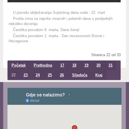
U povodu obilježavanja Svjetskog dana voda - 22. mart
Prošla zima sa najviše mraznih i polarnih dana u posljednjih
nekoliko decenija
Čestitka povodom 8. marta, Dana žena!
Čestitka povodom 1. marta - Dan nezavisnosti Bosne i
Hecegovine
Stranica 22 od 33
Početak
Prethodna
17
18
19
20
21
22
23
24
25
26
Sljedeća
Kraj