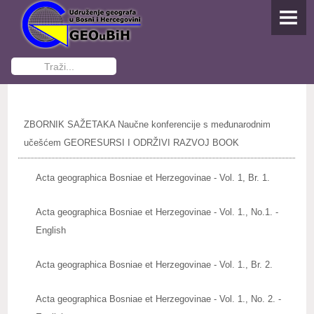
NASLOVNA
O UDRUŽENJU
Traži...
Osnivanje
Dokumenti Udruženja
ZBORNIK SAŽETAKA Naučne konferencije s međunarodnim
Funkcioneri GEOuBiH
učešćem GEORESURSI I ODRŽIVI RAZVOJ BOOK
Kontakti
Acta geographica Bosniae et Herzegovinae - Vol. 1, Br. 1.
Postani član
Acta geographica Bosniae et Herzegovinae - Vol. 1., No.1. -
English
AKTIVNOSTI
Studenti pišu
Acta geographica Bosniae et Herzegovinae - Vol. 1., Br. 2.
IZDAVAŠTVO
Acta geographica Bosniae et Herzegovinae - Vol. 1., No. 2. -