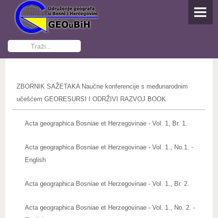
NASLOVNA
O UDRUŽENJU
Traži...
Osnivanje
Dokumenti Udruženja
ZBORNIK SAŽETAKA Naučne konferencije s međunarodnim
Funkcioneri GEOuBiH
učešćem GEORESURSI I ODRŽIVI RAZVOJ BOOK
Kontakti
Acta geographica Bosniae et Herzegovinae - Vol. 1, Br. 1.
Postani član
Acta geographica Bosniae et Herzegovinae - Vol. 1., No.1. -
English
AKTIVNOSTI
Studenti pišu
Acta geographica Bosniae et Herzegovinae - Vol. 1., Br. 2.
IZDAVAŠTVO
Acta geographica Bosniae et Herzegovinae - Vol. 1., No. 2. -