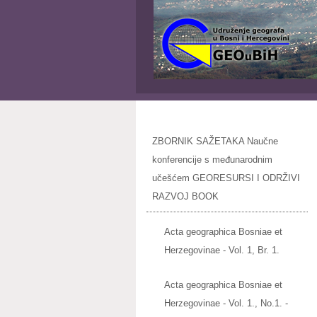
ZBORNIK SAŽETAKA Naučne
konferencije s međunarodnim
učešćem GEORESURSI I ODRŽIVI
RAZVOJ BOOK
Acta geographica Bosniae et
Herzegovinae - Vol. 1, Br. 1.
Acta geographica Bosniae et
Herzegovinae - Vol. 1., No.1. -