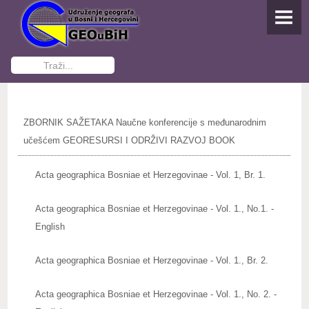
NASLOVNA
O UDRUŽENJU
Traži...
Osnivanje
Dokumenti Udruženja
ZBORNIK SAŽETAKA Naučne konferencije s međunarodnim
Funkcioneri GEOuBiH
učešćem GEORESURSI I ODRŽIVI RAZVOJ BOOK
Kontakti
Acta geographica Bosniae et Herzegovinae - Vol. 1, Br. 1.
Postani član
Acta geographica Bosniae et Herzegovinae - Vol. 1., No.1. -
English
AKTIVNOSTI
Studenti pišu
Acta geographica Bosniae et Herzegovinae - Vol. 1., Br. 2.
IZDAVAŠTVO
Acta geographica Bosniae et Herzegovinae - Vol. 1., No. 2. -