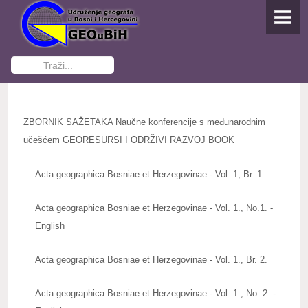
NASLOVNA
O UDRUŽENJU
Traži...
Osnivanje
Dokumenti Udruženja
ZBORNIK SAŽETAKA Naučne konferencije s međunarodnim
Funkcioneri GEOuBiH
učešćem GEORESURSI I ODRŽIVI RAZVOJ BOOK
Kontakti
Acta geographica Bosniae et Herzegovinae - Vol. 1, Br. 1.
Postani član
Acta geographica Bosniae et Herzegovinae - Vol. 1., No.1. -
English
AKTIVNOSTI
Studenti pišu
Acta geographica Bosniae et Herzegovinae - Vol. 1., Br. 2.
IZDAVAŠTVO
Acta geographica Bosniae et Herzegovinae - Vol. 1., No. 2. -