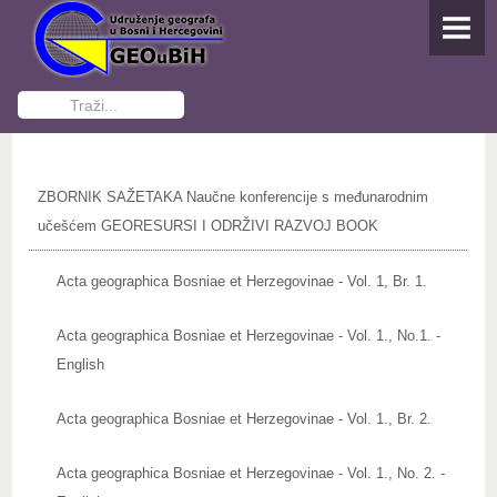
NASLOVNA
O UDRUŽENJU
Traži...
Osnivanje
Dokumenti Udruženja
ZBORNIK SAŽETAKA Naučne konferencije s međunarodnim
Funkcioneri GEOuBiH
učešćem GEORESURSI I ODRŽIVI RAZVOJ BOOK
Kontakti
Acta geographica Bosniae et Herzegovinae - Vol. 1, Br. 1.
Postani član
Acta geographica Bosniae et Herzegovinae - Vol. 1., No.1. -
English
AKTIVNOSTI
Studenti pišu
Acta geographica Bosniae et Herzegovinae - Vol. 1., Br. 2.
IZDAVAŠTVO
Acta geographica Bosniae et Herzegovinae - Vol. 1., No. 2. -