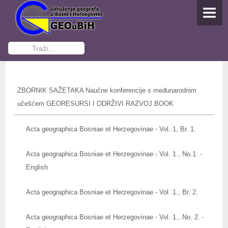
NASLOVNA
O UDRUŽENJU
Traži...
Osnivanje
Dokumenti Udruženja
ZBORNIK SAŽETAKA Naučne konferencije s međunarodnim
Funkcioneri GEOuBiH
učešćem GEORESURSI I ODRŽIVI RAZVOJ BOOK
Kontakti
Acta geographica Bosniae et Herzegovinae - Vol. 1, Br. 1.
Postani član
Acta geographica Bosniae et Herzegovinae - Vol. 1., No.1. -
English
AKTIVNOSTI
Studenti pišu
Acta geographica Bosniae et Herzegovinae - Vol. 1., Br. 2.
IZDAVAŠTVO
Acta geographica Bosniae et Herzegovinae - Vol. 1., No. 2. -