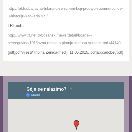
http://faktor.ba/javna-tribina-u-zenici-oni-koji-prodaju-sutorinu-uci-ce-
u-historiju-kao-izdajnici/
TRT.net.tr
http://www.trt.net.tr/bosanski/news/detail/bosna-i-
hercegovina/101/javna-tribina-o-pitanju-statusa-sutorine-oni-/44140
{pdf}pdf/vijesti/Tribina Zenica-mediji,11.05.2015..pdf|app:adobe{/pdf}