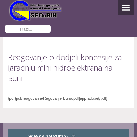
NASLOVNA
O UDRUŽENJU
Traži...
Osnivanje
Dokumenti Udruženja
Reagovanje o dodjeli koncesije za
Funkcioneri GEOuBiH
igradnju mini hidroelektrana na
Kontakti
Buni
Postani član
{pdf}pdf/reagovanja/Regovanje Buna.pdf|app:adobe{/pdf}
AKTIVNOSTI
Studenti pišu
IZDAVAŠTVO