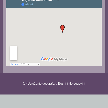
Upute autorima radova
Zbornici radova
Posebna izdanja
Knjige naših članova
Izdanja
Publications
Baze publikacija
ZNAČAJNI DATUMI
(c) Udruženje geografa u Bosni i Hercegovini
REAGOVANJA
ZANIMLJIVOSTI