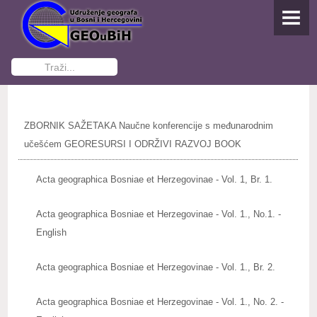
NASLOVNA
O UDRUŽENJU
Traži...
Osnivanje
Dokumenti Udruženja
ZBORNIK SAŽETAKA Naučne konferencije s međunarodnim
Funkcioneri GEOuBiH
učešćem GEORESURSI I ODRŽIVI RAZVOJ BOOK
Kontakti
Acta geographica Bosniae et Herzegovinae - Vol. 1, Br. 1.
Postani član
Acta geographica Bosniae et Herzegovinae - Vol. 1., No.1. -
English
AKTIVNOSTI
Studenti pišu
Acta geographica Bosniae et Herzegovinae - Vol. 1., Br. 2.
IZDAVAŠTVO
Acta geographica Bosniae et Herzegovinae - Vol. 1., No. 2. -