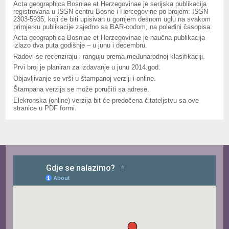
Acta geographica Bosniae et Herzegovinae je serijska publikacija
registrovana u ISSN centru Bosne i Hercegovine po brojem: ISSN
2303-5935, koji će biti upisivan u gornjem desnom uglu na svakom
primjerku publikacije zajedno sa BAR-codom, na poleđini časopisa.
Acta geographica Bosniae et Herzegovinae je naučna publikacija
izlazo dva puta godišnje – u junu i decembru.
Radovi se recenziraju i ranguju prema međunarodnoj klasifikaciji.
Prvi broj je planiran za izdavanje u junu 2014.god.
Objavljivanje se vrši u štampanoj verziji i online.
Štampana verzija se može poručiti sa adrese.
Elekronska (online) verzija bit će predočena čitateljstvu sa ove
stranice u PDF formi.