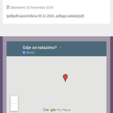
Objavljeno: 02 Novembar 2016
{pdf}pdf/vijesti/tribina 03.11.2016..pdf|app:adobe{/pdf}