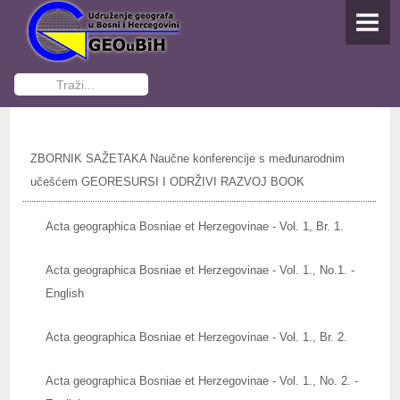
NASLOVNA
O UDRUŽENJU
Traži...
Osnivanje
Dokumenti Udruženja
ZBORNIK SAŽETAKA Naučne konferencije s međunarodnim
Funkcioneri GEOuBiH
učešćem GEORESURSI I ODRŽIVI RAZVOJ BOOK
Kontakti
Acta geographica Bosniae et Herzegovinae - Vol. 1, Br. 1.
Postani član
Acta geographica Bosniae et Herzegovinae - Vol. 1., No.1. -
English
AKTIVNOSTI
Studenti pišu
Acta geographica Bosniae et Herzegovinae - Vol. 1., Br. 2.
IZDAVAŠTVO
Acta geographica Bosniae et Herzegovinae - Vol. 1., No. 2. -