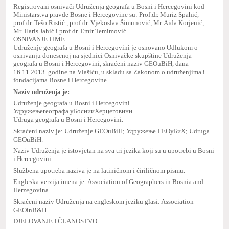
Registrovani osnivači Udruženja geografa u Bosni i Hercegovini kod
Ministarstva pravde Bosne i Hercegovine su: Prof.dr. Muriz Spahić,
prof.dr. Tešo Ristić , prof.dr. Vjekoslav Šimunović, Mr. Aida Korjenić,
Mr. Haris Jahić i prof.dr. Emir Temimović.
OSNIVANJE I IME
Udruženje geografa u Bosni i Hercegovini je osnovano Odlukom o
osnivanju donesenoj na sjednici Osnivačke skupštine Udruženja
geografa u Bosni i Hercegovini, skraćeni naziv GEOuBiH, dana
16.11.2013. godine na Vlašiću, u skladu sa Zakonom o udruženjima i
fondacijama Bosne i Hercegovine.
Naziv udruženja je:
Udruženje
geografa u Bosni i Hercegovini.
Удружење
географa у
Босни
и
Херцеговини
.
Udruga geografa u Bosni i Hercegovini.
Skraćeni naziv je: Udruženje GEOuBiH;
Удружење ГЕОyБиХ;
Udruga
GEOuBiH.
Naziv Udruženja je istovjetan na sva tri jezika koji su u upotrebi u Bosni
i Hercegovini.
Službena upotreba naziva je na latiničnom i ćiriličnom pismu.
Engleska verzija imena je:
Association of Geographers in Bosnia and
Herzegovina
.
Skraćeni naziv Udruženja na engleskom jeziku glasi: Association
GEOinB&H.
DJELOVANJE I ČLANOSTVO