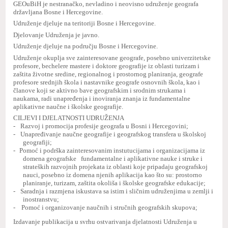
GEOuBiH je nestranačko, nevladino i neovisno udruženje geografa
državljana Bosne i Hercegovine.
Udruženje djeluje na teritoriji Bosne i Hercegovine.
Djelovanje Udruženja je javno.
Udruženje djeluje na području Bosne i Hercegovine.
Udruženje okuplja sve zainteresovane geografe, posebno univerzitetske
profesore, bechelere mastere i doktore geografije iz oblasti turizam i
zaštita životne sredine, regionalnog i prostornog planiranja, geografe
profesore srednjih škola i nastavnike geografe osnovnih škola, kao i
članove koji se aktivno bave geografskim i srodnim strukama i
naukama, radi unapređenja i inoviranja znanja iz fundamentalne
aplikativne naučne i školske geografije.
CILJEVI I DJELATNOSTI UDRUŽENJA
-
Razvoj i promocija profesije geografa u Bosni i Hercegovini;
-
Unapređivanje naučne geografije i geografskog transfera u školskoj
geografiji;
-
Pomoć i podrška zainteresovanim instutucijama i organizacijama iz
domena geografske fundamentalne i aplikativne nauke i struke i
strateških razvojnih projekata iz oblasti koje pripadaju geografskoj
nauci, posebno iz domena njenih aplikacija kao što su: prostorno
planiranje, turizam, zaštita okoliša i školske geografske edukacije;
-
Saradnja i razmjena iskustava sa istim i sličnim udruženjima u zemlji i
inostranstvu;
-
Pomoć i organizovanje naučnih i stručnih geografskih skupova;
Izdavanje publikacija u svrhu ostvarivanja djelatnosti Udruženja u