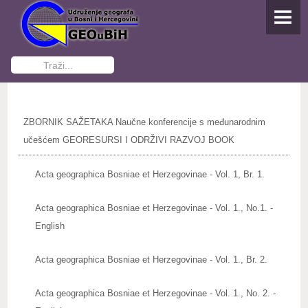
NASLOVNA
O UDRUŽENJU
Traži...
Osnivanje
Dokumenti Udruženja
ZBORNIK SAŽETAKA Naučne konferencije s međunarodnim
Funkcioneri GEOuBiH
učešćem GEORESURSI I ODRŽIVI RAZVOJ BOOK
Kontakti
Acta geographica Bosniae et Herzegovinae - Vol. 1, Br. 1.
Postani član
Acta geographica Bosniae et Herzegovinae - Vol. 1., No.1. -
English
AKTIVNOSTI
Studenti pišu
Acta geographica Bosniae et Herzegovinae - Vol. 1., Br. 2.
IZDAVAŠTVO
Acta geographica Bosniae et Herzegovinae - Vol. 1., No. 2. -