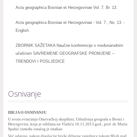
Acta geographica Bosniae et Herzegovinae Vol. 7, Br. 13.
Acta geographica Bosniae et Herzegovinae - Vol. 7., No. 13. -
English
ZBORNIK SAŽETAKA Naučne konferencije s međunarodnim
učešćem SAVREMENE GEOGRAFSKE PROMJENE –
TRENDOVI I POSLJEDICE
Osnivanje
IDEJA O OSNIVANJU
U svom ovraćanju Osnivačkoj skupštini, Udruženja geografa u Bosni i
Hercegovini, koja je održana na Vlašiću 16.11.2013.god., prof. dr. Muriz
Spahić između ostalog je istakao.
Već odavno, nakon disolucije bivše državne zajednice tokom 90-ih god