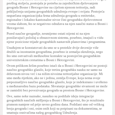
prošlog stoljeća, postojala je potreba za zajedničkim djelovanjem
geografa Bosne i Hercegovine na cijelom njenom teritoriju, radi
priključenja unijama geografskih udruženja evrope i svijata. Postojeća
rasparčana organizacijska šema udruženja geografa u entitetske,
regionalne i lokalno-kantonalne nivoe čini geografsku djelovotrnost
veoma slabom, što se negativno odražava na njen naučni status u Bosni i
Hercegovini.
Pored naučne geografije, nesmijemo ostati nijemi ni na njen
ponižavajući položaj u obrazovnom sistemu, posebno, imajući u vidu
njene pozicione trijade geografskih nastavnih planovima i programima.
Usuđujem se konstatovati da smo se u protekle dvije decenije više
družili sa inostranim geografima, posebno iz zemalja okruženja, nego
što smo ostvarivali međusobne kontakte sa postojećim geografskim
univerzitetskim centarima u Bosni i Hercegovini.
Ovom prilikom želim posebno istaći da u Bosni i Hercegovini ne postoji
naučno geografsko glasilo, koje tretira geografsku nauku ne samo na
državnom nivou već i na nižim nivoima teritorijalne organizacije. Mi
smo među rijetkim, ako ne i jedina, zemlja Evrope, koja nema svoje
prepoznatljivo naučno geografsko glasilo, koje je indeksirano i uvršteno
u međunarodnu bazu podataka. Shvatanje geografske stvarnosti ne može
se zamisliti bez povezivanja geografa sa prostora Bosne i Hercegovine.
Ove, samo neke naznake, nasušno su podržale ideju integracije
geografskih naučnih mišljenja u Bosni i Hercegovini, što je rezultiralo
pismom namjere od prije ravno godinu dana. Podržani smo od velikog
broja geografa i oni, osim onih koji su potpisani na dokumentima, se
smatraju osnivačima našeg geografskog Udruženja.