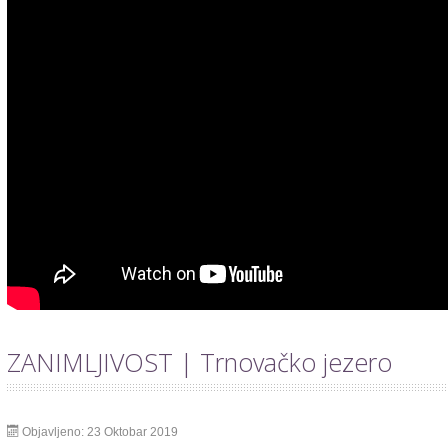
ZANIMLJIVOST | Trnovačko jezero
Objavljeno: 23 Oktobar 2019