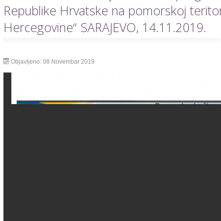
Republike Hrvatske na pomorskoj teritori
Hercegovine“ SARAJEVO, 14.11.2019.
Objavljeno: 08 Novembar 2019