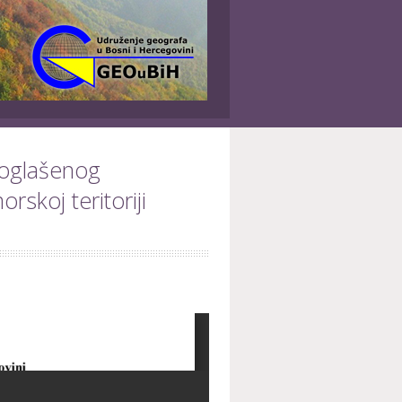
oglašenog
skoj teritoriji