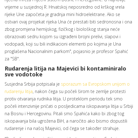
vrijeme u susjednoj R. Hrvatskoj neposredno od krškog vrela
rijeke Une započeta je gradnja mini hidroelektrane. Ako se
ostvari ovaj projekat rijeka Una će prestati biti sedronosna i ona
zbog promjena hemijskog, fizičkog i biološkog stanja neće
obrazovati sedru kojom su izgrađeni brojni prelivi, slapovi i
vodopadi, koji su bili indikacioni elementi po kojima je Una
proglašena Nacionalnim parkom", pojasnio je profesor Spahić
za "SB".
Rudarenja litija na Majevici bi kontaminiralo
sve vodotoke
Susjedna Srbija potpisala je
sporazum sa Evropskom unijom o
rudarenju litija
, nakon čega su počeli širom te zemlje protesti
protiv otvaranja rudnika litija. U proteklom periodu tek smo
počeli intenzivnije pričati o posljedicama iskopavanja litija u Srbiji
na Bosnu i Hercegovinu. Pitali smo Spahića kako bi zbog tog
iskopavanja bila ugrožena BiH, a naročito ako bismo dopustili
rudarenje i na našoj Majevici, od čega se također strahuje.