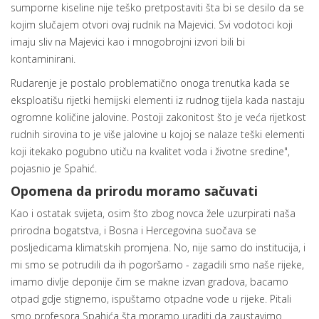
sumporne kiseline nije teško pretpostaviti šta bi se desilo da se
kojim slučajem otvori ovaj rudnik na Majevici. Svi vodotoci koji
imaju sliv na Majevici kao i mnogobrojni izvori bili bi
kontaminirani.
Rudarenje je postalo problematično onoga trenutka kada se
eksploatišu rijetki hemijski elementi iz rudnog tijela kada nastaju
ogromne količine jalovine. Postoji zakonitost što je veća rijetkost
rudnih sirovina to je više jalovine u kojoj se nalaze teški elementi
koji itekako pogubno utiču na kvalitet voda i životne sredine",
pojasnio je Spahić.
Opomena da prirodu moramo sačuvati
Kao i ostatak svijeta, osim što zbog novca žele uzurpirati naša
prirodna bogatstva, i Bosna i Hercegovina suočava se
posljedicama klimatskih promjena. No, nije samo do institucija, i
mi smo se potrudili da ih pogoršamo - zagadili smo naše rijeke,
imamo divlje deponije čim se makne izvan gradova, bacamo
otpad gdje stignemo, ispuštamo otpadne vode u rijeke. Pitali
smo profesora Spahića šta moramo uraditi da zaustavimo