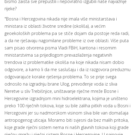
bismo zaista sve prepustili i nepovratno izgubili naše najvažnije
rijeke?
"Bosna i Hercegovina nikada nije imala više ministarstava i
ministara iz oblasti životne sredine (okoliša), a većim
geoekoloških problema pa se stiče dojam da postoje reda radi,
a da ne rješavaju nagomilane probleme iz ove oblasti. Više puta
sam pisao otvorena pisma Vladi FBiH, kantona i resornim
ministarstvima sa prijedlogom prevazilaženja negativnih
trendova iz problematike okoliša na koje nikada nisam dobio
odgovore, a kamo li da me saslušaju i da iz razgovora preduzmu
odgovarajuće korake rješenja problema. To se prije svega
odnosilo na izgradnju brane Ulog, prevođenje voda iz sliva
Neretve u sliv Trebišnjice, uništavanje riječne mreže Bosne i
Hercegovine izgradnjom mini hidroelektrana, kojima je uništeno
preko 100 riječnih tokova, koje su bile zaliha pitkih voda u Bosni i
Hercegovini jer su nadmorskom visinom sliva bile van domašaja
antropogenog uticaja. Moramo biti svjesni da bez malih pritoka,
koje grade riječni sistem nema ni naših glavnih tokova koji grade
riječnu mrežu i riječni sistem Bosne i Hercegovine. U najnovije