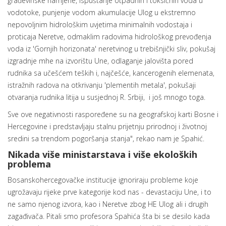
građevinske namjene, ispuštanje otpadnih i toksičnih voda u
vodotoke, punjenje vodom akumulacije Ulog u ekstremno
nepovoljnim hidrološkim uvjetima minimalnih vodostaja i
proticaja Neretve, odmaklim radovima hidrološkog prevođenja
voda iz 'Gornjih horizonata' neretvinog u trebišnjički sliv, pokušaj
izgradnje mhe na izvorištu Une, odlaganje jalovišta pored
rudnika sa učešćem teških i, najčešće, kancerogenih elemenata,
istražnih radova na otkrivanju 'plementih metala', pokušaji
otvaranja rudnika litija u susjednoj R. Srbiji, i još mnogo toga.
Sve ove negativnosti raspoređene su na geografskoj karti Bosne i
Hercegovine i predstavljaju stalnu prijetnju prirodnoj i životnoj
sredini sa trendom pogoršanja stanja", rekao nam je Spahić.
Nikada više ministarstava i više ekoloških
problema
Bosanskohercegovačke institucije ignoriraju probleme koje
ugrožavaju rijeke prve kategorije kod nas - devastaciju Une, i to
ne samo njenog izvora, kao i Neretve zbog HE Ulog ali i drugih
zagađivača. Pitali smo profesora Spahića šta bi se desilo kada