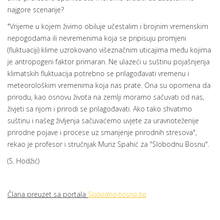
najgore scenarije?
"Vrijeme u kojem živimo obiluje učestalim i brojnim vremenskim
nepogodama ili nevremenima koja se pripisuju promjeni
(fluktuaciji) klime uzrokovano višeznačnim uticajima među kojima
je antropogeni faktor primaran. Ne ulazeći u suštinu pojašnjenja
klimatskih fluktuacija potrebno se prilagođavati vremenu i
meteorološkim vremenima koja nas prate. Ona su opomena da
prirodu, kao osnovu života na zemlji moramo sačuvati od nas,
živjeti sa njom i prirodi se prilagođavati. Ako tako shvatimo
suštinu i našeg življenja sačuvaćemo uvjete za uravnoteženije
prirodne pojave i procese uz smanjenje prirodnih stresova",
rekao je profesor i stručnjak Muriz Spahić za "Slobodnu Bosnu".
(S. Hodžić)
Člana preuzet sa portala
Slobodna-bosna.ba