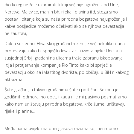
dio kojeg ne žele uzurpirati ili koji već nije ugrožen - od Une,
Neretve, Majevice, manjih bh. rijeka i planina itd, stoga smo
postavili pitanje koja su naša prirodna bogatstva najugroženija i
kakve posljedice možemo očekivati ako se njihova devastacija
ne zaustavi,
Dok u susjednoj Hrvatskoj građani tri zemlje već nekoliko dana
protestvuju kako bi spriječili devastaciju izvora rijeke Une, a u
susjednoj Srbiji građani na ulicama traže zabranu iskopavanja
litija i protjerivanje kompanije Rio Tinto kako bi spriječile
devastaciju okoliša i vlastitog dvorišta, po običaju u BiH nikakvog
aktivizma.
Šute građani, a takvim građanima šute i političari. Sezona je
godišnjih odmora, no opet, i kada nije mi pasivno posmatramo
kako nam uništavaju prirodna bogatstva, krče šume, uništavaju
rijeke i planine...
Među nama uvijek ima onih glasova razuma koji neumorno