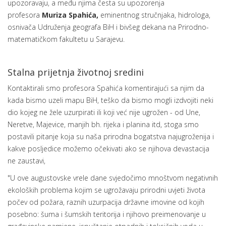
upozoravaju, a među njima česta su upozorenja
profesora
Muriza Spahića,
eminentnog stručnjaka, hidrologa,
osnivača Udruženja geografa BiH i bivšeg dekana na Prirodno-
matematičkom fakultetu u Sarajevu.
Stalna prijetnja životnoj sredini
Kontaktirali smo profesora Spahića komentirajući sa njim da
kada bismo uzeli mapu BiH, teško da bismo mogli izdvojiti neki
dio kojeg ne žele uzurpirati ili koji već nije ugrožen - od Une,
Neretve, Majevice, manjih bh. rijeka i planina itd, stoga smo
postavili pitanje koja su naša prirodna bogatstva najugroženija i
kakve posljedice možemo očekivati ako se njihova devastacija
ne zaustavi,
"U ove augustovske vrele dane svjedočimo mnoštvom negativnih
ekoloških problema kojim se ugrožavaju prirodni uvjeti života
počev od požara, raznih uzurpacija državne imovine od kojih
posebno: šuma i šumskih teritorija i njihovo preimenovanje u