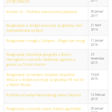
2017
ZA NEZNALICE
Koridor Vc - Podrška stanovnicima Jablanice
30 Januar
2017
Reagovanje o dodjeli koncesije za igradnju mini
21 Mart
2016
hidroelektrana na Buni
Reagovanje o magli u Sarajevu - Magla nije smog!
11 Januar
2016
Reagovanje Udruženje geografa u Bosni i
23
Novembar
Hercegovini u povodu ratifikacije ugovora o
2015
granici sa Crnom Gorom
Reagovanje za namjeru Gradske skupštine
16 Juli
2015
Bihaća o dodjeli koncesije za igradnju HE na Uni
u Martin Brodu
Podrška očuvanja Nacionalnog parka Sutjeska
12 Februar
2015
Reagovanja u povodu izjava Zlatka Lagumdžije
30 Januar