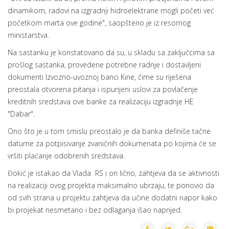
dinamikom, radovi na izgradnji hidroelektrane mogli početi već
početkom marta ove godine", saopšteno je iz resornog
ministarstva.
Na sastanku je konstatovano da su, u skladu sa zaključcima sa
prošlog sastanka, provedene potrebne radnje i dostavljeni
dokumenti Izvozno-uvoznoj banci Kine, čime su riješena
preostala otvorena pitanja i ispunjeni uslovi za povlačenje
kreditnih sredstava ove banke za realizaciju izgradnje HE
"Dabar".
Ono što je u tom smislu preostalo je da banka definiše tačne
datume za potpisivanje zvaničnih dokumenata po kojima će se
vršiti plaćanje odobrenih sredstava.
Đokić je istakao da Vlada RS i on lično, zahtjeva da se aktivnosti
na realizaciji ovog projekta maksimalno ubrzaju, te ponovio da
od svih strana u projektu zahtjeva da učine dodatni napor kako
bi projekat nesmetano i bez odlaganja išao naprijed.