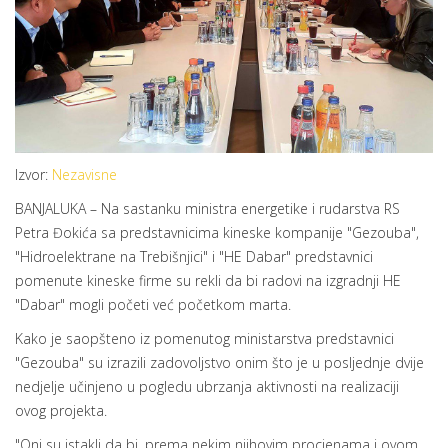
Izvor:
Nezavisne
BANJALUKA – Na sastanku ministra energetike i rudarstva RS
Petra Đokića sa predstavnicima kineske kompanije "Gezouba",
"Hidroelektrane na Trebišnjici" i "HE Dabar" predstavnici
pomenute kineske firme su rekli da bi radovi na izgradnji HE
"Dabar" mogli početi već početkom marta.
Kako je saopšteno iz pomenutog ministarstva predstavnici
"Gezouba" su izrazili zadovoljstvo onim što je u posljednje dvije
nedjelje učinjeno u pogledu ubrzanja aktivnosti na realizaciji
ovog projekta.
"Oni su istakli da bi, prema nekim njihovim procjenama i ovom