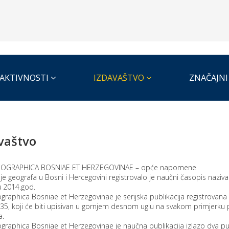
AKTIVNOSTI
IZDAVAŠTVO
ZNAČAJNI
vaštvo
EOGRAPHICA BOSNIAE ET HERZEGOVINAE – opće napomene
e geografa u Bosni i Hercegovini registrovalo je naučni časopis naziv
u 2014.god.
graphica Bosniae et Herzegovinae je serijska publikacija registrovan
5, koji će biti upisivan u gornjem desnom uglu na svakom primjerku 
a.
graphica Bosniae et Herzegovinae je naučna publikacija izlazo dva pu