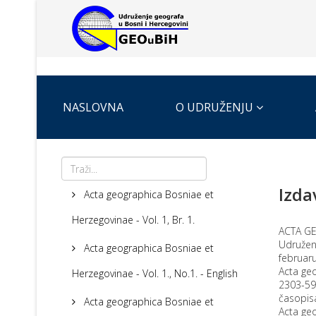
NASLOVNA
O UDRUŽENJU
Izda
Acta geographica Bosniae et
Herzegovinae - Vol. 1, Br. 1.
ACTA G
Udruženj
Acta geographica Bosniae et
februar
Acta geo
Herzegovinae - Vol. 1., No.1. - English
2303-593
časopis
Acta geographica Bosniae et
Acta geo