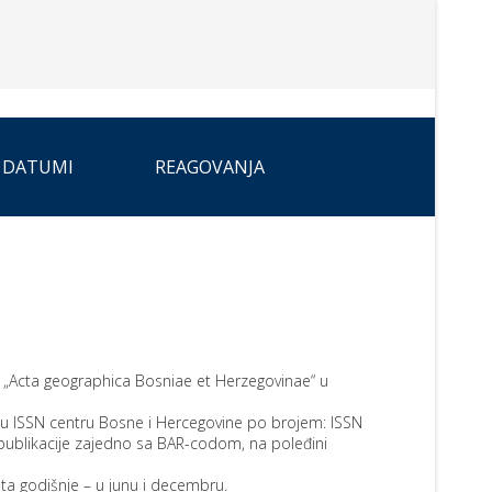
 DATUMI
REAGOVANJA
a „Acta geographica Bosniae et Herzegovinae“ u
a u ISSN centru Bosne i Hercegovine po brojem: ISSN
publikacije zajedno sa BAR-codom, na poleđini
ta godišnje – u junu i decembru.