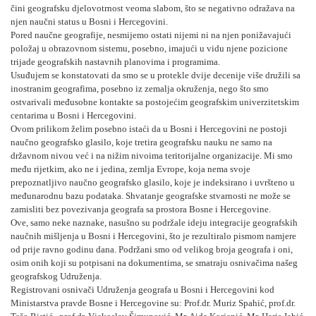
čini geografsku djelovotrnost veoma slabom, što se negativno odražava na
njen naučni status u Bosni i Hercegovini.
Pored naučne geografije, nesmijemo ostati nijemi ni na njen ponižavajući
položaj u obrazovnom sistemu, posebno, imajući u vidu njene pozicione
trijade geografskih nastavnih planovima i programima.
Usuđujem se konstatovati da smo se u protekle dvije decenije više družili sa
inostranim geografima, posebno iz zemalja okruženja, nego što smo
ostvarivali međusobne kontakte sa postojećim geografskim univerzitetskim
centarima u Bosni i Hercegovini.
Ovom prilikom želim posebno istaći da u Bosni i Hercegovini ne postoji
naučno geografsko glasilo, koje tretira geografsku nauku ne samo na
državnom nivou već i na nižim nivoima teritorijalne organizacije. Mi smo
među rijetkim, ako ne i jedina, zemlja Evrope, koja nema svoje
prepoznatljivo naučno geografsko glasilo, koje je indeksirano i uvršteno u
međunarodnu bazu podataka. Shvatanje geografske stvarnosti ne može se
zamisliti bez povezivanja geografa sa prostora Bosne i Hercegovine.
Ove, samo neke naznake, nasušno su podržale ideju integracije geografskih
naučnih mišljenja u Bosni i Hercegovini, što je rezultiralo pismom namjere
od prije ravno godinu dana. Podržani smo od velikog broja geografa i oni,
osim onih koji su potpisani na dokumentima, se smatraju osnivačima našeg
geografskog Udruženja.
Registrovani osnivači Udruženja geografa u Bosni i Hercegovini kod
Ministarstva pravde Bosne i Hercegovine su: Prof.dr. Muriz Spahić, prof.dr.