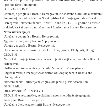
Tešo Ristić , prof.dr. Vjekoslav Šimunović, Mr. Aida Korjenić, Mr. Haris Jahić
i prof.dr. Emir Temimović.
OSNIVANJE I IME
Udruženje geografa u Bosni i Hercegovini je osnovano Odlukom o osnivanju
donesenoj na sjednici Osnivačke skupštine Udruženja geografa u Bosni i
Hercegovini, skraćeni naziv GEOuBiH, dana 16.11.2013. godine na Vlašiću,
u skladu sa Zakonom o udruženjima i fondacijama Bosne i Hercegovine.
Naziv udruženja je:
Udruženje
geografa u Bosni i Hercegovini.
Удружење
географa у
Босни
и
Херцеговини
.
Udruga geografa u Bosni i Hercegovini.
Skraćeni naziv je: Udruženje GEOuBiH;
Удружење ГЕОyБиХ;
Udruga
GEOuBiH.
Naziv Udruženja je istovjetan na sva tri jezika koji su u upotrebi u Bosni i
Hercegovini.
Službena upotreba naziva je na latiničnom i ćiriličnom pismu.
Engleska verzija imena je:
Association of Geographers in Bosnia and
Herzegovina
.
Skraćeni naziv Udruženja na engleskom jeziku glasi: Association
GEOinB&H.
DJELOVANJE I ČLANOSTVO
GEOuBiH je nestranačko, nevladino i neovisno udruženje geografa
državljana Bosne i Hercegovine.
Udruženje djeluje na teritoriji Bosne i Hercegovine.