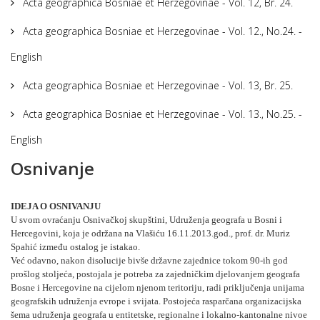
Acta geographica Bosniae et Herzegovinae - Vol. 12, Br. 24.
Acta geographica Bosniae et Herzegovinae - Vol. 12., No.24. -
English
Acta geographica Bosniae et Herzegovinae - Vol. 13, Br. 25.
Acta geographica Bosniae et Herzegovinae - Vol. 13., No.25. -
English
Osnivanje
IDEJA O OSNIVANJU
U svom ovraćanju Osnivačkoj skupštini, Udruženja geografa u Bosni i
Hercegovini, koja je održana na Vlašiću 16.11.2013.god., prof. dr. Muriz
Spahić između ostalog je istakao.
Već odavno, nakon disolucije bivše državne zajednice tokom 90-ih god
prošlog stoljeća, postojala je potreba za zajedničkim djelovanjem geografa
Bosne i Hercegovine na cijelom njenom teritoriju, radi priključenja unijama
geografskih udruženja evrope i svijata. Postojeća rasparčana organizacijska
šema udruženja geografa u entitetske, regionalne i lokalno-kantonalne nivoe