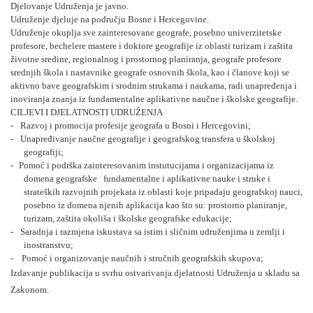
Djelovanje Udruženja je javno.
Udruženje djeluje na području Bosne i Hercegovine.
Udruženje okuplja sve zainteresovane geografe, posebno univerzitetske
profesore, bechelere mastere i doktore geografije iz oblasti turizam i zaštita
životne sredine, regionalnog i prostornog planiranja, geografe profesore
srednjih škola i nastavnike geografe osnovnih škola, kao i članove koji se
aktivno bave geografskim i srodnim strukama i naukama, radi unapređenja i
inoviranja znanja iz fundamentalne aplikativne naučne i školske geografije.
CILJEVI I DJELATNOSTI UDRUŽENJA
-
Razvoj i promocija profesije geografa u Bosni i Hercegovini;
-
Unapređivanje naučne geografije i geografskog transfera u školskoj
geografiji;
-
Pomoć i podrška zainteresovanim instutucijama i organizacijama iz
domena geografske fundamentalne i aplikativne nauke i struke i
strateških razvojnih projekata iz oblasti koje pripadaju geografskoj nauci,
posebno iz domena njenih aplikacija kao što su: prostorno planiranje,
turizam, zaštita okoliša i školske geografske edukacije;
-
Saradnja i razmjena iskustava sa istim i sličnim udruženjima u zemlji i
inostranstvu;
-
Pomoć i organizovanje naučnih i stručnih geografskih skupova;
Izdavanje publikacija u svrhu ostvarivanja djelatnosti Udruženja u skladu sa
Zakonom.