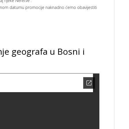
j rijeke Neretve“.
ačnom datumu promocije naknadno ćemo obavijestiti
e geografa u Bosni i