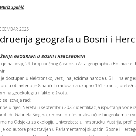
Muriz Spahić
ECEMBAR 2025
Udruenja geografa u Bosni i Herc
UŽENJA GEOGRAFA U BOSNI I HERCEGOVINI
n je najnoviji, 24. broj naučnog časopisa Acta geographica Bosniae et
ini.
je dostupan u elektronskoj verziji na jezicima naroda u BiH i na engl
broju objavljeno je 8 naučnih radova na ukupno 161 stranici, pretež
m na geoekologiju i faktore života.
 se izdvaja rad:
ibe u rijeci Neretvi u septembru 2025: identifikacija ispuštanja vode 
rof. dr. Gabriela Singera, redovni profesor akvatične biogeokemije i vodi 
ma na Odsjeku za ekologiju Univerziteta u Innsbrucku, Austrija, prof. dr
 je od autora predstavljen u Parlamentarnoj skupštini Bosne i Herceg