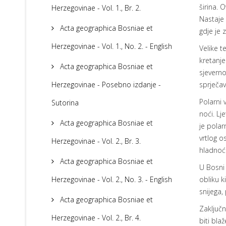
širina. 
Herzegovinae - Vol. 1., Br. 2.
Nastaje 
Acta geographica Bosniae et
gdje je z
Herzegovinae - Vol. 1., No. 2. - English
Velike t
kretanje
Acta geographica Bosniae et
sjeverno
Herzegovinae - Posebno izdanje -
sprječav
Polarni 
Sutorina
noći. Lj
Acta geographica Bosniae et
je polar
vrtlog o
Herzegovinae - Vol. 2., Br. 3.
hladnoće
Acta geographica Bosniae et
U Bosni 
Herzegovinae - Vol. 2., No. 3. - English
obliku k
snijega,
Acta geographica Bosniae et
Zaključn
Herzegovinae - Vol. 2., Br. 4.
biti bla