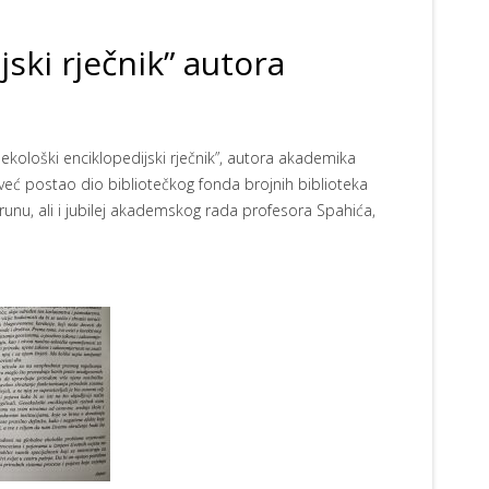
ski rječnik” autora
oekološki enciklopedijski rječnik”, autora akademika
 već postao dio bibliotečkog fonda brojnih biblioteka
krunu, ali i jubilej akademskog rada profesora Spahića,