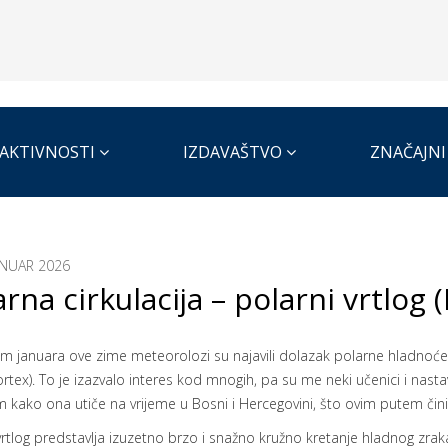
AKTIVNOSTI
IZDAVAŠTVO
ZNAČAJNI
ANUAR 2026
rna cirkulacija – polarni vrtlog 
m januara ove zime meteorolozi su najavili dolazak polarne hladnoć
ortex). To je izazvalo interes kod mnogih, pa su me neki učenici i nasta
 kako ona utiče na vrijeme u Bosni i Hercegovini, što ovim putem čin
vrtlog predstavlja izuzetno brzo i snažno kružno kretanje hladnog zrak