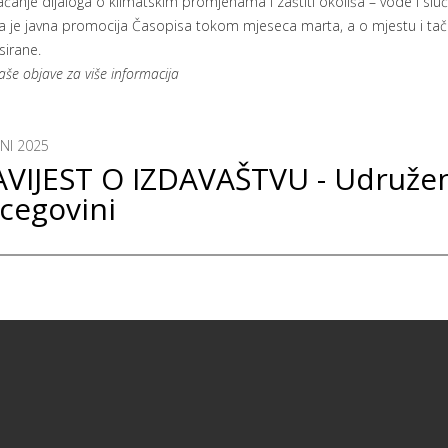
ačanje dijaloga o klimatskim promjenama i zaštiti okoliša – vode i sluča
na je javna promocija Časopisa tokom mjeseca marta, a o mjestu i t
sirane.
naše objave za više informacija
UNI 2025
VIJEST O IZDAVAŠTVU - Udruženj
cegovini