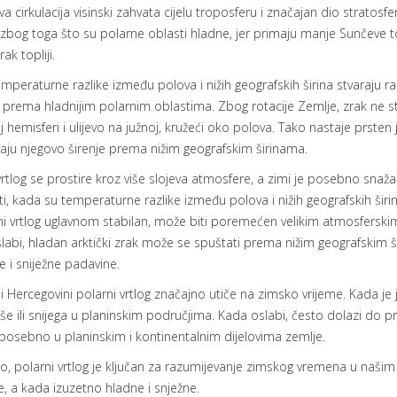
Ova cirkulacija visinski zahvata cijelu troposferu i značajan dio stratosf
zbog toga što su polarne oblasti hladne, jer primaju manje Sunčeve 
rak topliji.
emperaturne razlike između polova i nižih geografskih širina stvaraju raz
 prema hladnijim polarnim oblastima. Zbog rotacije Zemlje, zrak ne s
j hemisferi i ulijevo na južnoj, kružeći oko polova. Tako nastaje prsten 
aju njegovo širenje prema nižim geografskim širinama.
vrtlog se prostire kroz više slojeva atmosfere, a zimi je posebno snaž
eti, kada su temperaturne razlike između polova i nižih geografskih širin
ni vrtlog uglavnom stabilan, može biti poremećen velikim atmosferski
slabi, hladan arktički zrak može se spuštati prema nižim geografskim š
 i sniježne padavine.
i Hercegovini polarni vrtlog značajno utiče na zimsko vrijeme. Kada je
iše ili snijega u planinskim područjima. Kada oslabi, često dolazi do p
 posebno u planinskim i kontinentalnim dijelovima zemlje.
o, polarni vrtlog je ključan za razumijevanje zimskog vremena u naši
že, a kada izuzetno hladne i snježne.