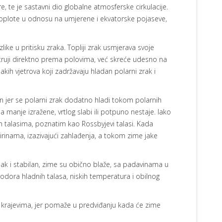
ere, te je sastavni dio globalne atmosferske cirkulacije.
toplote u odnosu na umjerene i ekvatorske pojaseve,
like u pritisku zraka. Topliji zrak usmjerava svoje
truji direktno prema polovima, već skreće udesno na
jakih vjetrova koji zadržavaju hladan polarni zrak i
an jer se polarni zrak dodatno hladi tokom polarnih
a manje izražene, vrtlog slabi ili potpuno nestaje. Iako
m talasima, poznatim kao Rossbyjevi talasi. Kada
irinama, izazivajući zahlađenja, a tokom zime jake
 jak i stabilan, zime su obično blaže, sa padavinama u
rodora hladnih talasa, niskih temperatura i obilnog
m krajevima, jer pomaže u predviđanju kada će zime