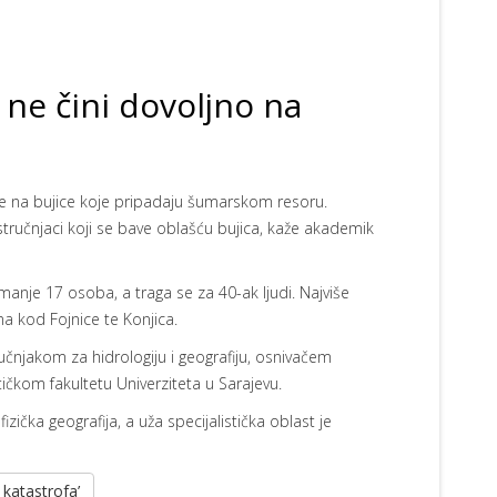
se ne čini dovoljno na
 na bujice koje pripadaju šumarskom resoru.
tručnjaci koji se bave oblašću bujica, kaže akademik
anje 17 osoba, a traga se za 40-ak ljudi. Najviše
ima kod Fojnice te Konjica.
jakom za hidrologiju i geografiju, osnivačem
kom fakultetu Univerziteta u Sarajevu.
zička geografija, a uža specijalistička oblast je
i katastrofa’