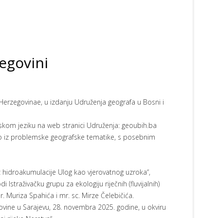
egovini
 Herzegovinae, u izdanju Udruženja geografa u Bosni i
eskom jeziku na web stranici Udruženja: geoubih.ba
no iz problemske geografske tematike, s posebnim
iz hidroakumulacije Ulog kao vjerovatnog uzroka“,
Istraživačku grupu za ekologiju riječnih (fluvijalnih)
. Muriza Spahića i mr. sc. Mirze Čelebičića.
ovine u Sarajevu, 28. novembra 2025. godine, u okviru