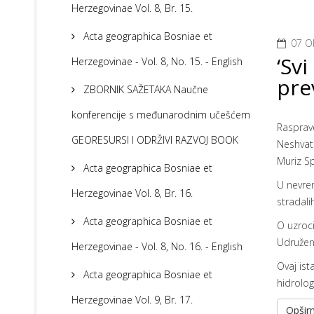
Herzegovinae Vol. 8, Br. 15.
Acta geographica Bosniae et
07 O
‘Svi
Herzegovinae - Vol. 8, No. 15. - English
pre
ZBORNIK SAŽETAKA Naučne
konferencije s međunarodnim učešćem
Rasprav
GEORESURSI I ODRŽIVI RAZVOJ BOOK
Neshvatl
Muriz Sp
Acta geographica Bosniae et
U nevrem
Herzegovinae Vol. 8, Br. 16.
stradali
Acta geographica Bosniae et
O uzroc
Udružen
Herzegovinae - Vol. 8, No. 16. - English
Ovaj ist
Acta geographica Bosniae et
hidrolog
Herzegovinae Vol. 9, Br. 17.
Opširn