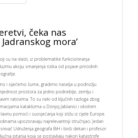
eretvi, čeka nas
o Jadranskog mora’
 su na vlasti, iz problematike funkcioniranja
duzmu akciju smanjenja rizika od pojave prirodnih
ografije.
mo i siječemo šume, gradimo naselja u podnožju
rijednost prostora za jedno podneblje, zemlju i
rvavim ratovima. To su neki od ključnih razloga zbog
macijama kataklizma u Donjoj Jablanici i okolnim
 lavinu pomoći i suosjećanja koji stižu iz cijele Europe.
godinama upozoravaju najrelevantniji stručnjaci. Jedan
osnivač Udruženja geografa BiH i bivši dekan i profesor
jučna pitanja koja se postavljaju nakon katastrofe