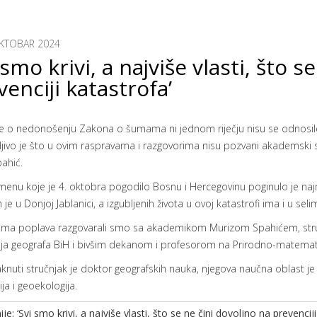
KTOBAR 2024
 smo krivi, a najviše vlasti, što 
venciji katastrofa’
e o nedonošenju Zakona o šumama ni jednom riječju nisu se odnosile
jivo je što u ovim raspravama i razgovorima nisu pozvani akademski s
ahić.
enu koje je 4. oktobra pogodilo Bosnu i Hercegovinu poginulo je najm
h je u Donjoj Jablanici, a izgubljenih života u ovoj katastrofi ima i u sel
ima poplava razgovarali smo sa akademikom Murizom Spahićem, stručn
ja geografa BiH i bivšim dekanom i profesorom na Prirodno-matematič
aknuti stručnjak je doktor geografskih nauka, njegova naučna oblast je fi
ija i geoekologija.
ije: ‘Svi smo krivi, a najviše vlasti, što se ne čini dovoljno na prevencij