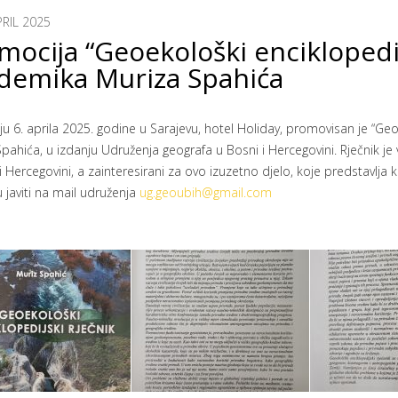
PRIL 2025
mocija “Geoekološki enciklopedij
demika Muriza Spahića
ju 6. aprila 2025. godine u Sarajevu, hotel Holiday, promovisan je “Ge
pahića, u izdanju Udruženja geografa u Bosni i Hercegovini. Rječnik je
i Hercegovini, a zainteresirani za ovo izuzetno djelo, koje predstavlja 
javiti na mail udruženja
ug.geoubih@gmail.com