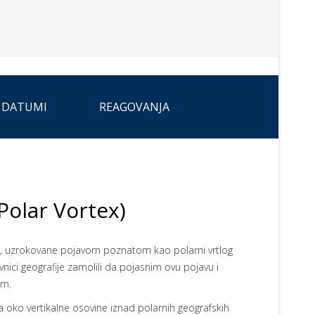
 DATUMI
REAGOVANJA
(Polar Vortex)
e, uzrokovane pojavom poznatom kao polarni vrtlog
vnici geografije zamolili da pojasnim ovu pojavu i
im.
a oko vertikalne osovine iznad polarnih geografskih