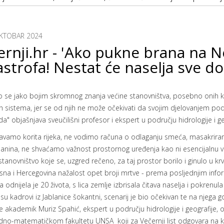
KTOBAR 2024
ernji.hr - 'Ako pukne brana na N
astrofa! Nestat će naselja sve d
se jako bojim skromnog znanja većine stanovništva, posebno onih koji
h sistema, jer se od njih ne može očekivati da svojim djelovanjem po
" objašnjava sveučilišni profesor i ekspert u području hidrologije i ge
avamo korita rijeka, ne vodimo računa o odlaganju smeća, masakrira
planina, ne shvaćamo važnost prostornog uređenja kao ni esencijalnu v
stanovništvo koje se, uzgred rečeno, za taj prostor borilo i ginulo u k
sna i Hercegovina nažalost opet broji mrtve - prema posljednjim infor
 odnijela je 20 života, s lica zemlje izbrisala čitava naselja i pokrenula
su kadrovi iz Jablanice šokantni, scenarij je bio očekivan te na njega 
je akademik Muriz Spahić, ekspert u području hidrologije i geografije, 
dno-matematičkom fakultetu UNSA koji za Večernji list odgovara na kl