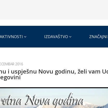
AKTIVNOSTI
IZDAVAŠTVO
ZNAČAJNI
ECEMBAR 2016
nu i uspješnu Novu godinu, želi vam U
egovini