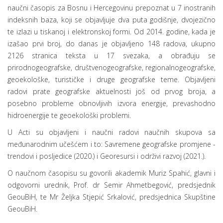
naučni časopis za Bosnu i Hercegovinu prepoznat u 7 inostranih
indeksnih baza, koji se objavljuje dva puta godišnje, dvojezično
te izlazi u tiskanoj i elektronskoj formi. Od 2014. godine, kada je
izašao prvi broj, do danas je objavljeno 148 radova, ukupno
2126 stranica teksta u 17 svezaka, a obrađuju se
prirodnogeografske, društvenogeografske, regionalnogeografske,
geoekološke, turističke i druge geografske teme. Objavljeni
radovi prate geografske aktuelnosti još od prvog broja, a
posebno probleme obnovljivih izvora energije, prevashodno
hidroenergije te geoekološki problemi.
U Acti su objavljeni i naučni radovi naučnih skupova sa
međunarodnim učešćem i to: Savremene geografske promjene -
trendovi i posljedice (2020.) i Georesursi i održivi razvoj (2021.).
O naučnom časopisu su govorili akademik Muriz Spahić, glavni i
odgovorni urednik, Prof. dr Semir Ahmetbegović, predsjednik
GeouBiH, te Mr Željka Stjepić Srkalović, predsjednica Skupštine
GeouBiH.