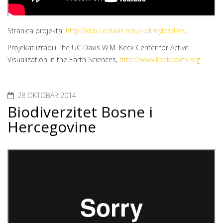
Stranica projekta:
http://idav.ucdavis.edu/~okreylos/Res...
Projekat izradili The UC Davis W.M. Keck Center for Active
Visualization in the Earth Sciences,
http://www.keckcaves.org
28 OKTOBAR 2014
Biodiverzitet Bosne i
Hercegovine