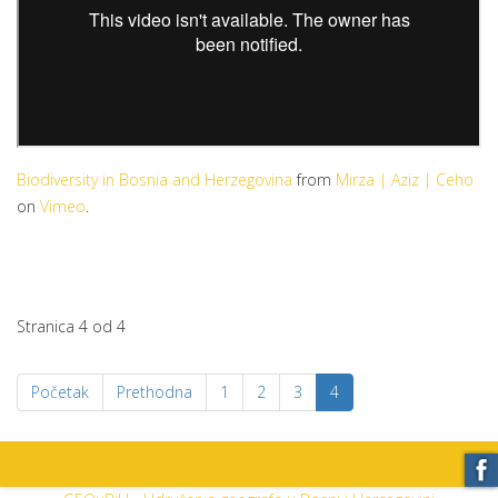
Biodiversity in Bosnia and Herzegovina
from
Mirza | Aziz | Ceho
on
Vimeo
.
Stranica 4 od 4
Početak
Prethodna
1
2
3
4