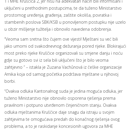
1 i MHE Kruščica 2, jer nisu na adekvatan način bili informisani i
uključeni u prethodnim postupcima, te da tuženo Ministarstvo
prostornog uređenja, građenja, zaštite okoliša, povratka i
stambenih poslova SBK/KSB u ponovljenom postupku nije uzelo
u obzir mišljenje tužitelja i obnovilo navedena odobrenja.
“Veoma sam sretna što čujem ove vijesti! Mještani su već bili
jako umorni od svakodnevnog dežuranja pored rijeke. Blokirajući
most preko rijeke Kruščice organizovali su smjene danju i noću
gdje su gotovo svi iz sela bili uključeni što je bilo veoma
zahtjevno ” – istakla je Zuzana Vachůnová iz češke organizacije
Arnika koja od samog početka podržava mještane u njihovoj
borbi.
“Ovakva odluka Kantonalnog suda je jedina moguća odluka, jer
tuženo Ministarstvo nije obnovilo osporena rješenja prema
pravilnom i potpuno utvrđenom činjeničnom stanju. Ovakva
odluka mještanima Kruščice daje snagu da istraju u svojim
zahtjevima te omogućava predah do konačnog rješenja ovog
problema, a to je raskidanje koncesionih ugovora za MHE