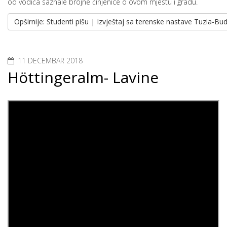
od vodiča saznale brojne činjenice o ovom mjestu i gradu.
Opširnije: Studenti pišu | Izvještaj sa terenske nastave Tuzla
11 DECEMBAR 2018
Höttingeralm- Lavine