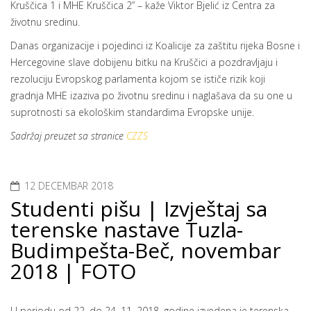
Kruščica 1 i MHE Kruščica 2” – kaže Viktor Bjelić iz Centra za
životnu sredinu.
Danas organizacije i pojedinci iz Koalicije za zaštitu rijeka Bosne i
Hercegovine slave dobijenu bitku na Kruščici a pozdravljaju i
rezoluciju Evropskog parlamenta kojom se ističe rizik koji
gradnja MHE izaziva po životnu sredinu i naglašava da su one u
suprotnosti sa ekološkim standardima Evropske unije.
Sadržaj preuzet sa stranice
CZZS
12 DECEMBAR 2018
Studenti pišu | Izvještaj sa
terenske nastave Tuzla-
Budimpešta-Beč, novembar
2018 | FOTO
U periodu od 22. do 24. 11. 2018. godine izvedena je terenska