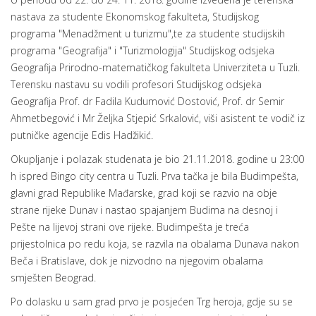
nastava za studente Ekonomskog fakulteta, Studijskog
programa "Menadžment u turizmu",te za studente studijskih
programa "Geografija" i "Turizmologija" Studijskog odsjeka
Geografija Prirodno-matematičkog fakulteta Univerziteta u Tuzli.
Terensku nastavu su vodili profesori Studijskog odsjeka
Geografija Prof. dr Fadila Kudumović Dostović, Prof. dr Semir
Ahmetbegović i Mr Željka Stjepić Srkalović, viši asistent te vodič iz
putničke agencije Edis Hadžikić.
Okupljanje i polazak studenata je bio 21.11.2018. godine u 23:00
h ispred Bingo city centra u Tuzli. Prva tačka je bila Budimpešta,
glavni grad Republike Mađarske, grad koji se razvio na obje
strane rijeke Dunav i nastao spajanjem Budima na desnoj i
Pešte na lijevoj strani ove rijeke. Budimpešta je treća
prijestolnica po redu koja, se razvila na obalama Dunava nakon
Beča i Bratislave, dok je nizvodno na njegovim obalama
smješten Beograd.
Po dolasku u sam grad prvo je posjećen Trg heroja, gdje su se