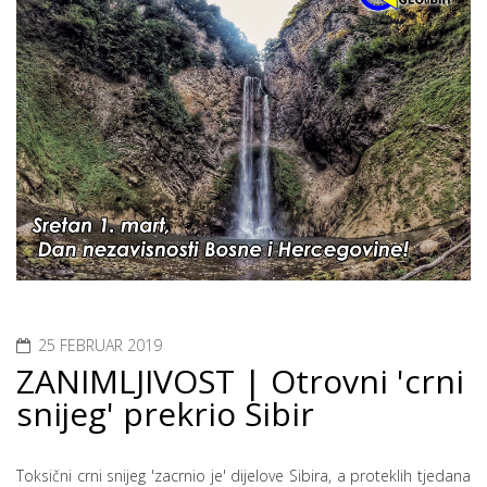
25 FEBRUAR 2019
ZANIMLJIVOST | Otrovni 'crni
snijeg' prekrio Sibir
Toksični crni snijeg 'zacrnio je' dijelove Sibira, a proteklih tjedana