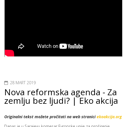
28 MART 2019
Nova reformska agenda - Za
zemlju bez ljudi? | Eko akcija
Originalni tekst možete pročitati na web stranici
ekoakcija.org
Danas je u Sarajevu komesar Evropske unije za proširenje