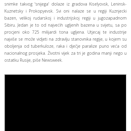
snimke takvog 'snijega' dolaze iz gradova Kiselyovsk, Leninsk-
Kuznetsky i Prokopyevsk. Svi oni nalaze se u regiji Kuznjecki
bazen, velikoj rudarskoj i industrijskoj regiji u jugozapadnom
Sibiru. Jedan je to od najvećih ugljenih bazena u svijetu, sa po
procjeni oko 725 milijardi tona ugljena. Utjecaj te industrije
najviše se može vidjeti na zdravlju stanovnika regije, u kojem su
oboljenja od tuberkuloze, raka i dječje paralize puno veća od
nacionalnog prosjeka. Životni vijek za tri je godina manji nego u
ostatku Rusije, piše Newsweek.