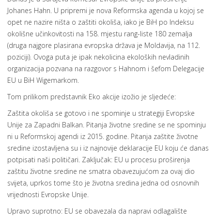
Johanes Hahn. U pripremi je nova Reformska agenda u kojoj se
opet ne nazire ništa o zaštiti okoliša, iako je BiH po Indeksu
okolišne učinkovitosti na 158. mjestu rang-liste 180 zemalja
(druga najgore plasirana evropska država je Moldavija, na 112.
poziciji). Ovoga puta je ipak nekolicina ekoloških nevladinih
organizacija pozvana na razgovor s Hahnom i šefom Delegacije
EU u BiH Wigemarkom.
Tom prilikom predstavnik Eko akcije izožio je sljedeće:
Zaštita okoliša se gotovo i ne spominje u strategiji Evropske
Unije za Zapadni Balkan. Pitanja životne sredine se ne spominju
ni u Reformskoj agendi iz 2015. godine. Pitanja zaštite životne
sredine izostavljena su i iz najnovije deklaracije EU koju će danas
potpisati naši političari. Zaključak: EU u procesu proširenja
zaštitu životne sredine ne smatra obavezujućom za ovaj dio
svijeta, uprkos tome što je životna sredina jedna od osnovnih
vrijednosti Evropske Unije.
Upravo suprotno: EU se obavezala da napravi odlagalište