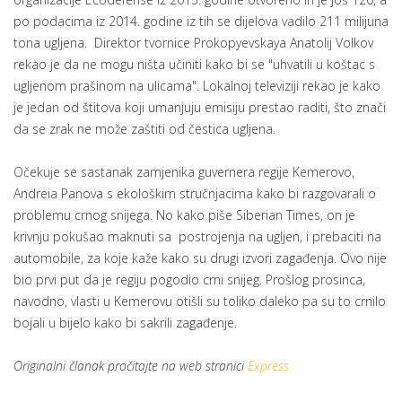
po podacima iz 2014. godine iz tih se dijelova vadilo 211 milijuna
tona ugljena. Direktor tvornice Prokopyevskaya Anatolij Volkov
rekao je da ne mogu ništa učiniti kako bi se "uhvatili u koštac s
ugljenom prašinom na ulicama". Lokalnoj televiziji rekao je kako
je jedan od štitova koji umanjuju emisiju prestao raditi, što znači
da se zrak ne može zaštiti od čestica ugljena.
Očekuje se sastanak zamjenika guvernera regije Kemerovo,
Andreia Panova s ekološkim stručnjacima kako bi razgovarali o
problemu crnog snijega. No kako piše Siberian Times, on je
krivnju pokušao maknuti sa postrojenja na ugljen, i prebaciti na
automobile, za koje kaže kako su drugi izvori zagađenja. Ovo nije
bio prvi put da je regiju pogodio crni snijeg. Prošlog prosinca,
navodno, vlasti u Kemerovu otišli su toliko daleko pa su to crnilo
bojali u bijelo kako bi sakrili zagađenje.
Originalni članak pročitajte na web stranici
Express