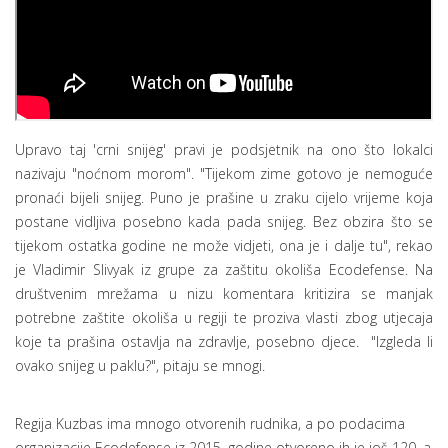
Upravo taj 'crni snijeg' pravi je podsjetnik na ono što lokalci
nazivaju "noćnom morom". "Tijekom zime gotovo je nemoguće
pronaći bijeli snijeg. Puno je prašine u zraku cijelo vrijeme koja
postane vidljiva posebno kada pada snijeg. Bez obzira što se
tijekom ostatka godine ne može vidjeti, ona je i dalje tu", rekao
je Vladimir Slivyak iz grupe za zaštitu okoliša Ecodefense. Na
društvenim mrežama u nizu komentara kritizira se manjak
potrebne zaštite okoliša u regiji te proziva vlasti zbog utjecaja
koje ta prašina ostavlja na zdravlje, posebno djece. "Izgleda li
ovako snijeg u paklu?", pitaju se mnogi.
Regija Kuzbas ima mnogo otvorenih rudnika, a po podacima
organizacije Ecodefense iz 2015. godine otvoreno ih je još 120, a